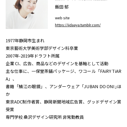
飯田 郁
web site
https://iidaaya.tumblr.com/
1977年静岡市生まれ
東京藝術大学美術学部デザイン科卒業
2007年-2019年ドラフト所属
企業 CI、広告、商品などのデザインを基軸として活動
主な仕事に、一保堂茶舗パッケージ、ワコール「FAiRY TiAR
A」、
書籍「鯖江の眼鏡」、アンダーウェア「JUBAN DO ONI｣ほ
か
東京ADC制作者賞、静岡新聞地域広告賞、グッドデザイン賞
受賞
専門学校 桑沢デザイン研究所 非常勤教員